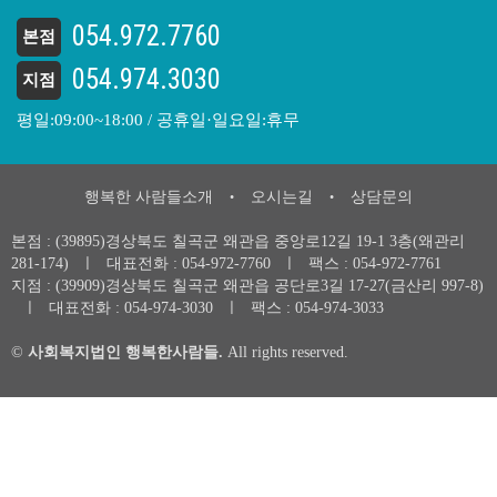
054.972.7760
본점
054.974.3030
지점
평일:09:00~18:00 / 공휴일·일요일:휴무
행복한 사람들소개
오시는길
상담문의
•
•
본점 : (39895)경상북도 칠곡군 왜관읍 중앙로12길 19-1 3층(왜관리
281-174)
ㅣ
대표전화 :
054-972-7760
ㅣ
팩스 : 054-972-7761
지점 : (39909)경상북도 칠곡군 왜관읍 공단로3길 17-27(금산리 997-8)
ㅣ
대표전화 :
054-974-3030
ㅣ
팩스 : 054-974-3033
©
사회복지법인 행복한사람들.
All rights reserved.