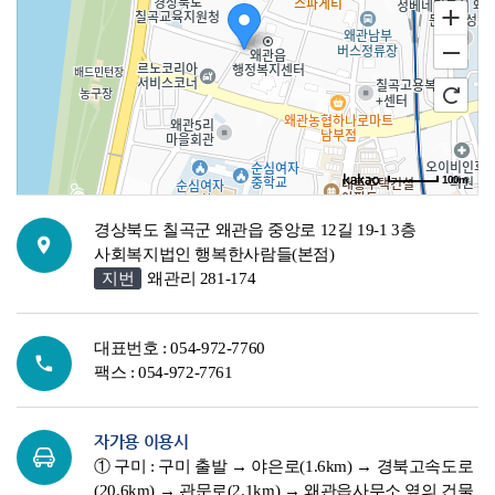
100m
길찾기
경상북도 칠곡군 왜관읍 중앙로 12길 19-1 3층
사회복지법인 행복한사람들(본점)
지번
왜관리 281-174
대표번호 : 054-972-7760
팩스 : 054-972-7761
자가용 이용시
① 구미 : 구미 출발 → 야은로(1.6km) → 경북고속도로
(20.6km) → 관문로(2.1km) → 왜관읍사무소 옆의 건물