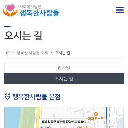
오시는 길
•
행복한 사람들 소개
•
오시는 길
인사말
오시는 길
행복한사람들 본점
경북 칠곡군 왜관읍 중앙로12길 19-1