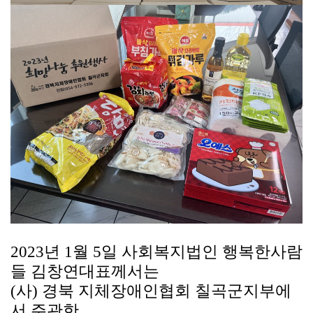
2023
년
1
월
5
일 사회복지법인 행복한사람
들 김창연대표께서는
(
사
)
경북 지체장애인협회 칠곡군지부에
서 주관한