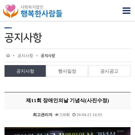
공지사항
•
공지사항
•
공지사항
공지사항
행사일정
공시공고
제11회 장애인의날 기념식(사진수정)
최고관리자
538회
26-04-21 14:05
본문