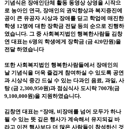
기념식은 장애인단체 활동 동영상 상영을 시작으
로 농아인 연극, 장애인의 권익향상과 복지증진에
공이 큰 유공자 시상과 장애를 딛고 학업에 매진한
학생
12
명에 대한 장학금 전달 등의 순으로 진행하
였습니다
.
그 중 사회복지법인 행복한사람들 김창
연 대표는
6
명의 학생에게 장학금
(
금
420
만원
)
을
전달 하였습니다
또한 사회복지법인 행복한사람들에서 장애인의
날 기념식을 더욱 즐겁게 참여하실 수 있도록 공연
과 시상식 중간 드실 수 있는 다과인 음료
,
과일
,
사
탕
(
금
2,300,950
원
)
과 점심식사 도시락
700
개
(
금
9,100,000
원
)
을 지원하였습니다
.
김창연 대표는
“
장애
,
비장애를 넘어 모두가 하나
될 수 있는 뜻 깊은 행사가 계속해서 유지되길 바
라고 이전 행사보다 더 많은 사람들이 참석하신 것