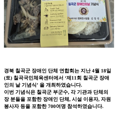
경북 칠곡군 장애인 단체 연합회는 지난
4
월
18
일
(
토
)
칠곡국민체육센터에서
‘
제
11
회 칠곡군 장애
인의 날 기념식
’
을 개최하였습니다
.
이번 기념식은 칠곡군 부군수
,
각 기관과 단체의
장 분들을 포함한 장애인 단체
,
시설 이용자
,
자원
봉사자 등을 포함한
700
여명 참석하였습니다
.