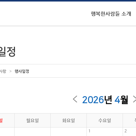
행복한사람들 소개
일정
>
행사일정
사항
2026
년
4
월
일
월요일
화요일
수요일
1
2