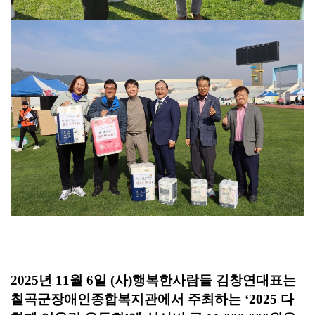
2025
년
11
월
6
일
(
사
)
행복한사람들 김창연대표는
칠곡군장애인종합복지관에서 주최하는
‘2025
다