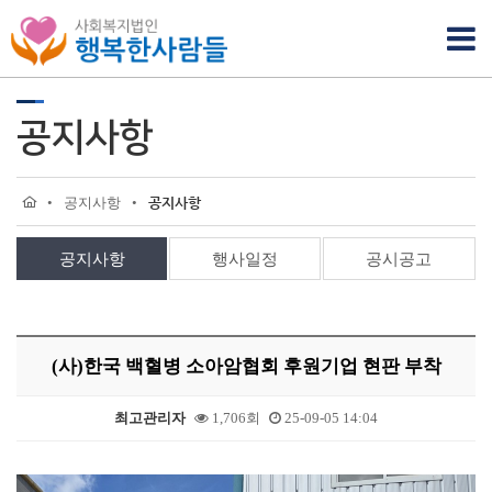
공지사항
•
공지사항
•
공지사항
공지사항
행사일정
공시공고
(사)한국 백혈병 소아암협회 후원기업 현판 부착
최고관리자
1,706회
25-09-05 14:04
본문