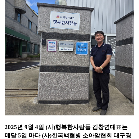
2025
년
9
월
4
일
(
사
)
행복한사람들 김창연대표는
매달
5
일 마다
(
사
)
한국백혈병 소아암협회 대구경